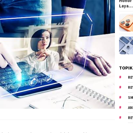
Honor 
Laya…
TOPIK
RE
RE
SM
AN
RE