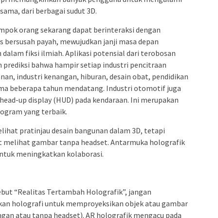
ama, dari berbagai sudut 3D.
ompok orang sekarang dapat berinteraksi dengan
rus bersusah payah, mewujudkan janji masa depan
 dalam fiksi ilmiah. Aplikasi potensial dari terobosan
n prediksi bahwa hampir setiap industri pencitraan
anan, industri kenangan, hiburan, desain obat, pendidikan
ama beberapa tahun mendatang. Industri otomotif juga
head-up display (HUD) pada kendaraan. Ini merupakan
logram yang terbaik.
ihat pratinjau desain bangunan dalam 3D, tetapi
at melihat gambar tanpa headset. Antarmuka holografik
untuk meningkatkan kolaborasi.
sebut “Realitas Tertambah Holografik”, jangan
an holografi untuk memproyeksikan objek atau gambar
ngan atau tanpa headset). AR holografik mengacu pada