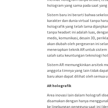
hologram yang sama pada saat yang s
Sistem baru ini berarti bahwa sekel
karakter dan dunia virtual tanpa ha
holografik yang telah lama dijanjikan
tanpa headset ini adalah luas, denga
medis, komunikasi, desain 3D, perikl
akan diubah oleh pergeseran ini sel
menerapkan teknik AR untuk sistem 
salah satu keuntungan teknologi ho
Sistem AR memungkinkan arsitek mel
anggota timnya yang lain tidak dap
baru akan dapat dilihat oleh semua 
AR holografik
Area inovasi lain dalam holografi di
disamakan dengan hanya menggunak
ke lingkungan pengguna saat ini (de