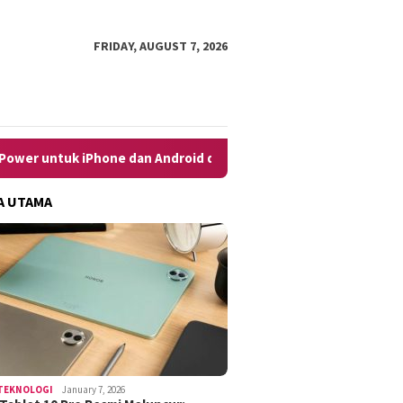
FRIDAY, AUGUST 7, 2026
an Android dengan Mudah
10 Cara Menghilangkan Iklan di
A UTAMA
TEKNOLOGI
January 7, 2026