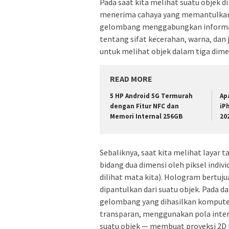
Pada saat kita melihat suatu objek d
menerima cahaya yang memantulkan 
gelombang menggabungkan informasi
tentang sifat kecerahan, warna, da
untuk melihat objek dalam tiga dimen
READ MORE
5 HP Android 5G Termurah
Ap
dengan Fitur NFC dan
iP
Memori Internal 256GB
20
Sebaliknya, saat kita melihat layar 
bidang dua dimensi oleh piksel indivi
dilihat mata kita). Hologram bertuju
dipantulkan dari suatu objek. Pada da
gelombang yang dihasilkan komputer 
transparan, menggunakan pola inter
suatu objek — membuat proyeksi 2D