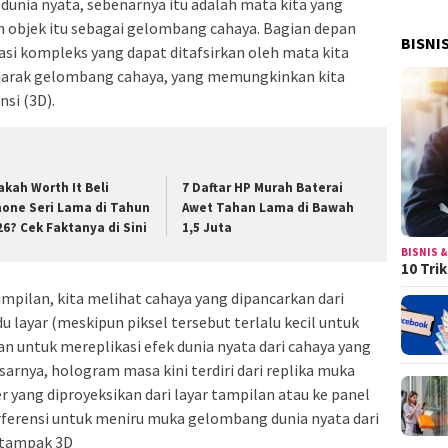
i dunia nyata, sebenarnya itu adalah mata kita yang
objek itu sebagai gelombang cahaya. Bagian depan
BISNI
 kompleks yang dapat ditafsirkan oleh mata kita
n jarak gelombang cahaya, yang memungkinkan kita
si (3D).
akah Worth It Beli
7 Daftar HP Murah Baterai
hone Seri Lama di Tahun
Awet Tahan Lama di Bawah
26? Cek Faktanya di Sini
1,5 Juta
BISNIS &
10 Tri
tampilan, kita melihat cahaya yang dipancarkan dari
du layar (meskipun piksel tersebut terlalu kecil untuk
an untuk mereplikasi efek dunia nyata dari cahaya yang
sarnya, hologram masa kini terdiri dari replika muka
yang diproyeksikan dari layar tampilan atau ke panel
ferensi untuk meniru muka gelombang dunia nyata dari
 tampak 3D