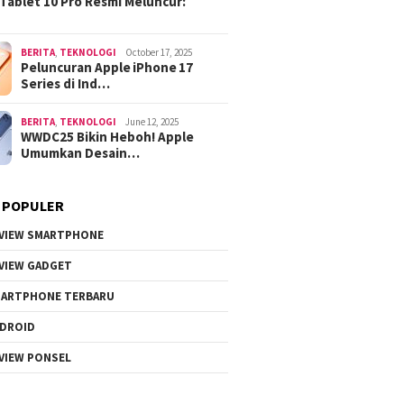
Tablet 10 Pro Resmi Meluncur:
BERITA
,
TEKNOLOGI
October 17, 2025
Peluncuran Apple iPhone 17
Series di Ind…
BERITA
,
TEKNOLOGI
June 12, 2025
WWDC25 Bikin Heboh! Apple
Umumkan Desain…
 POPULER
VIEW SMARTPHONE
VIEW GADGET
ARTPHONE TERBARU
DROID
VIEW PONSEL