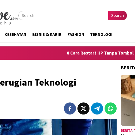
Search
KESEHATAN
BISNIS & KARIR
FASHION
TEKNOLOGI
8 Cara Restart HP Tanpa Tombol Power untuk iPhone d
BERIT
erugian Teknologi
BERITA
,