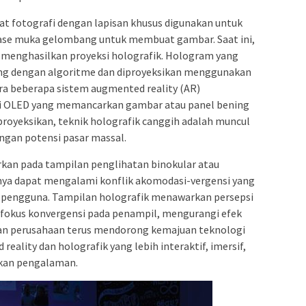
lat fotografi dengan lapisan khusus digunakan untuk
ase muka gelombang untuk membuat gambar. Saat ini,
 menghasilkan proyeksi holografik. Hologram yang
ung dengan algoritme dan diproyeksikan menggunakan
ra beberapa sistem augmented reality (AR)
i OLED yang memancarkan gambar atau panel bening
oyeksikan, teknik holografik canggih adalah muncul
engan potensi pasar massal.
arkan pada tampilan penglihatan binokular atau
nya dapat mengalami konflik akomodasi-vergensi yang
 pengguna. Tampilan holografik menawarkan persepsi
 fokus konvergensi pada penampil, mengurangi efek
 dan perusahaan terus mendorong kemajuan teknologi
ality dan holografik yang lebih interaktif, imersif,
kan pengalaman.