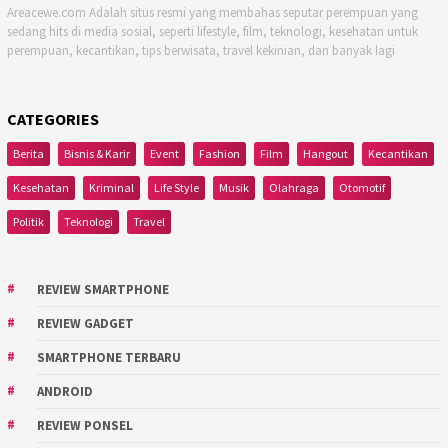
Areacewe.com Adalah situs resmi yang membahas seputar perempuan yang
sedang hits di media sosial, seperti lifestyle, film, teknologi, kesehatan untuk
perempuan, kecantikan, tips berwisata, travel kekinian, dan banyak lagi
CATEGORIES
Berita
Bisnis & Karir
Event
Fashion
Film
Hangout
Kecantikan
Kesehatan
Kriminal
Life Style
Musik
Olahraga
Otomotif
Politik
Teknologi
Travel
REVIEW SMARTPHONE
REVIEW GADGET
SMARTPHONE TERBARU
ANDROID
REVIEW PONSEL