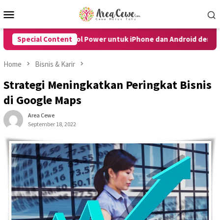
Skip
Mobile
to
Menu
content
Tanpa Tombol Power untuk iPhone dan Android dengan Mudah
Special Content
Home
Bisnis & Karir
Strategi Meningkatkan Peringkat Bisnis
di Google Maps
Area Cewe
September 18, 2022