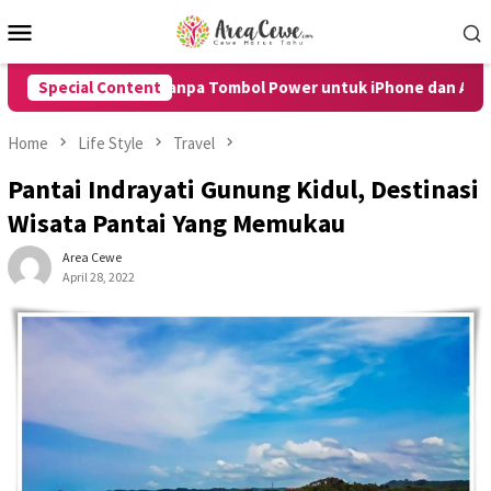
Skip
Mobile
to
Menu
content
art HP Tanpa Tombol Power untuk iPhone dan Android dengan M
Special Content
Home
Life Style
Travel
Pantai Indrayati Gunung Kidul, Destinasi
Wisata Pantai Yang Memukau
Area Cewe
April 28, 2022