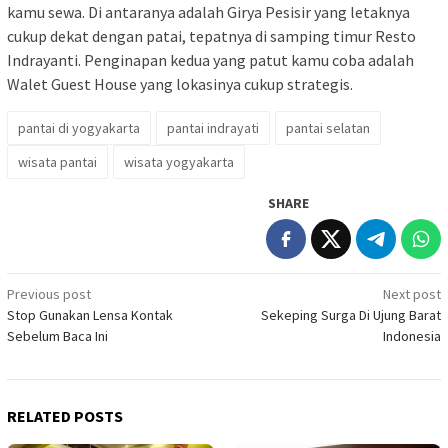
kamu sewa. Di antaranya adalah Girya Pesisir yang letaknya
cukup dekat dengan patai, tepatnya di samping timur Resto
Indrayanti. Penginapan kedua yang patut kamu coba adalah
Walet Guest House yang lokasinya cukup strategis.
pantai di yogyakarta
pantai indrayati
pantai selatan
wisata pantai
wisata yogyakarta
SHARE
Post
Previous post
Next post
Stop Gunakan Lensa Kontak
Sekeping Surga Di Ujung Barat
navigation
Sebelum Baca Ini
Indonesia
RELATED POSTS