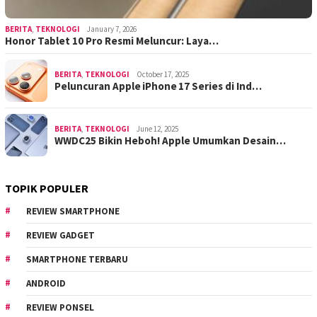
BERITA
,
TEKNOLOGI
January 7, 2026
Honor Tablet 10 Pro Resmi Meluncur: Laya…
BERITA
,
TEKNOLOGI
October 17, 2025
Peluncuran Apple iPhone 17 Series di Ind…
BERITA
,
TEKNOLOGI
June 12, 2025
WWDC25 Bikin Heboh! Apple Umumkan Desain…
TOPIK POPULER
REVIEW SMARTPHONE
REVIEW GADGET
SMARTPHONE TERBARU
ANDROID
REVIEW PONSEL