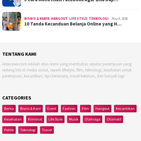
BISNIS & KARIR
,
HANGOUT
,
LIFE STYLE
,
TEKNOLOGI
May 4, 2026
10 Tanda Kecanduan Belanja Online yang H…
TENTANG KAMI
Areacewe.com Adalah situs resmi yang membahas seputar perempuan yang
sedang hits di media sosial, seperti lifestyle, film, teknologi, kesehatan untuk
perempuan, kecantikan, tips berwisata, travel kekinian, dan banyak lagi
CATEGORIES
Berita
Bisnis & Karir
Event
Fashion
Film
Hangout
Kecantikan
Kesehatan
Kriminal
Life Style
Musik
Olahraga
Otomotif
Politik
Teknologi
Travel