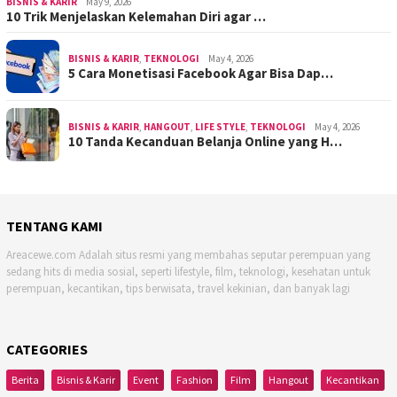
BISNIS & KARIR
May 9, 2026
10 Trik Menjelaskan Kelemahan Diri agar …
BISNIS & KARIR
,
TEKNOLOGI
May 4, 2026
5 Cara Monetisasi Facebook Agar Bisa Dap…
BISNIS & KARIR
,
HANGOUT
,
LIFE STYLE
,
TEKNOLOGI
May 4, 2026
10 Tanda Kecanduan Belanja Online yang H…
TENTANG KAMI
Areacewe.com Adalah situs resmi yang membahas seputar perempuan yang
sedang hits di media sosial, seperti lifestyle, film, teknologi, kesehatan untuk
perempuan, kecantikan, tips berwisata, travel kekinian, dan banyak lagi
CATEGORIES
Berita
Bisnis & Karir
Event
Fashion
Film
Hangout
Kecantikan