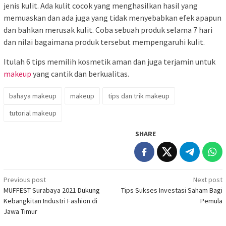
jenis kulit. Ada kulit cocok yang menghasilkan hasil yang
memuaskan dan ada juga yang tidak menyebabkan efek apapun
dan bahkan merusak kulit. Coba sebuah produk selama 7 hari
dan nilai bagaimana produk tersebut mempengaruhi kulit.
Itulah 6 tips memilih kosmetik aman dan juga terjamin untuk
makeup
yang cantik dan berkualitas.
bahaya makeup
makeup
tips dan trik makeup
tutorial makeup
SHARE
Post
Previous post
Next post
MUFFEST Surabaya 2021 Dukung
Tips Sukses Investasi Saham Bagi
navigation
Kebangkitan Industri Fashion di
Pemula
Jawa Timur