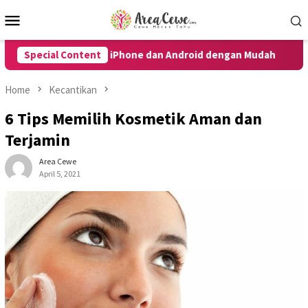
Skip
Mobile
to
Menu
content
 Power untuk iPhone dan Android dengan Mudah
Special Content
10 Cara 
Home
Kecantikan
6 Tips Memilih Kosmetik Aman dan
Terjamin
Area Cewe
April 5, 2021